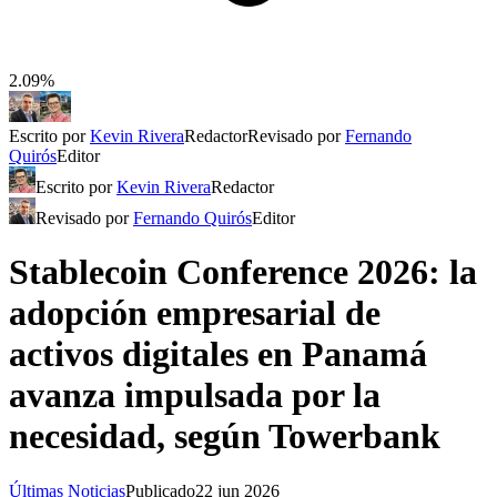
2.09%
Escrito por
Kevin Rivera
Redactor
Revisado por
Fernando
Quirós
Editor
Escrito por
Kevin Rivera
Redactor
Revisado por
Fernando Quirós
Editor
Stablecoin Conference 2026: la
adopción empresarial de
activos digitales en Panamá
avanza impulsada por la
necesidad, según Towerbank
Últimas Noticias
Publicado
22 jun 2026