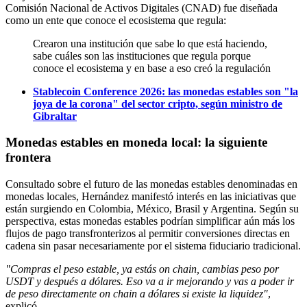
Comisión Nacional de Activos Digitales (CNAD) fue diseñada
como un ente que conoce el ecosistema que regula:
Crearon una institución que sabe lo que está haciendo,
sabe cuáles son las instituciones que regula porque
conoce el ecosistema y en base a eso creó la regulación
Stablecoin Conference 2026: las monedas estables son "la
joya de la corona" del sector cripto, según ministro de
Gibraltar
Monedas estables en moneda local: la siguiente
frontera
Consultado sobre el futuro de las monedas estables denominadas en
monedas locales, Hernández manifestó interés en las iniciativas que
están surgiendo en Colombia, México, Brasil y Argentina. Según su
perspectiva, estas monedas estables podrían simplificar aún más los
flujos de pago transfronterizos al permitir conversiones directas en
cadena sin pasar necesariamente por el sistema fiduciario tradicional.
"Compras el peso estable, ya estás on chain, cambias peso por
USDT y después a dólares. Eso va a ir mejorando y vas a poder ir
de peso directamente on chain a dólares si existe la liquidez"
,
explicó.