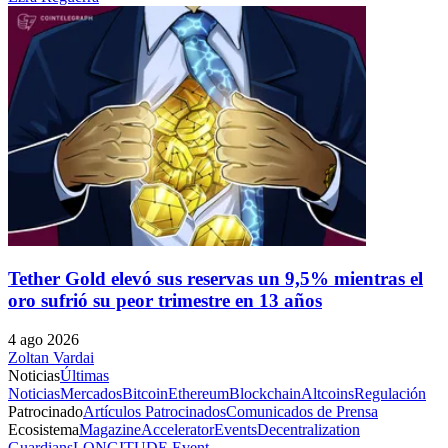
Tether Gold elevó sus reservas un 9,5% mientras el
oro sufrió su peor trimestre en 13 años
4 ago 2026
Zoltan Vardai
Noticias
Últimas
Noticias
Mercados
Bitcoin
Ethereum
Blockchain
Altcoins
Regulación
Patrocinado
Artículos Patrocinados
Comunicados de Prensa
Ecosistema
Magazine
Accelerator
Events
Decentralization
Guardians
LONGITUDE Event