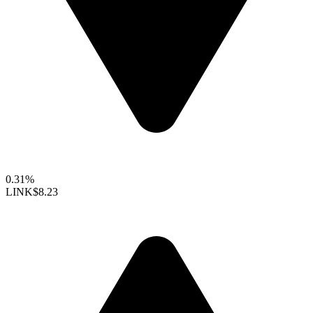
0.31%
LINK
$8.23