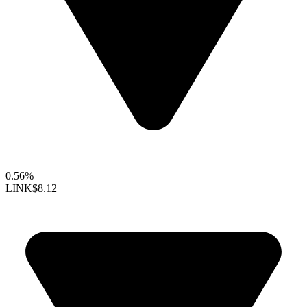
0.56%
LINK
$8.12