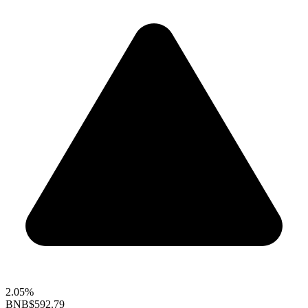
2.05%
BNB
$592.79