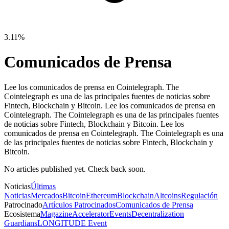
3.11%
Comunicados de Prensa
Lee los comunicados de prensa en Cointelegraph. The
Cointelegraph es una de las principales fuentes de noticias sobre
Fintech, Blockchain y Bitcoin.
Lee los comunicados de prensa en
Cointelegraph. The Cointelegraph es una de las principales fuentes
de noticias sobre Fintech, Blockchain y Bitcoin.
Lee los
comunicados de prensa en Cointelegraph. The Cointelegraph es una
de las principales fuentes de noticias sobre Fintech, Blockchain y
Bitcoin.
No articles published yet. Check back soon.
Noticias
Últimas
Noticias
Mercados
Bitcoin
Ethereum
Blockchain
Altcoins
Regulación
Patrocinado
Artículos Patrocinados
Comunicados de Prensa
Ecosistema
Magazine
Accelerator
Events
Decentralization
Guardians
LONGITUDE Event