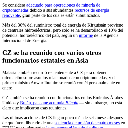
Se considera
adecuado para operaciones de minería de
criptomonedas
debido a sus abundantes
recursos de energía
renovable
, gran parte de los cuales están subutilizados.
Más del 30% del suministro total de energía de Kirguistán proviene
de centrales hidroeléctricas, pero solo se ha desarrollado el 10% del
potencial hidroeléctrico del país, según un
informe
de la Agencia
Internacional de Energía.
CZ se ha reunido con varios otros
funcionarios estatales en Asia
Malasia también recurrió recientemente a CZ para obtener
orientación sobre asuntos relacionados con criptomonedas, y el
primer ministro Anwar Ibrahim se reunió con él personalmente en
enero.
CZ también se ha reunido con funcionarios en los Emiratos Árabes
Unidos y
Bután, país que acumula
Bitcoin
— sin embargo, no está
claro qué implicaron esas reuniones.
Las últimas acciones de CZ llegan poco más de seis meses después
de que fuera liberado de una
sentencia de prisión de cuatro meses
en
EEUU por violar varias
leyes contra el lavado de dinero
.