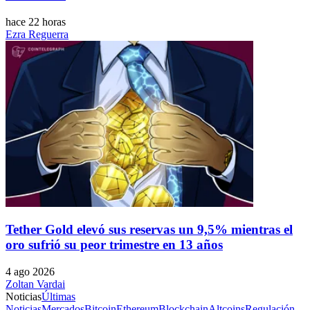
hace 22 horas
Ezra Reguerra
Tether Gold elevó sus reservas un 9,5% mientras el
oro sufrió su peor trimestre en 13 años
4 ago 2026
Zoltan Vardai
Noticias
Últimas
Noticias
Mercados
Bitcoin
Ethereum
Blockchain
Altcoins
Regulación