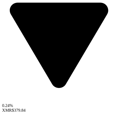
0.24%
XMR
$379.84