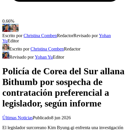
0.66%
Escrito por
Christina Comben
Redactor
Revisado por
Yohan
Yu
Editor
Escrito por
Christina Comben
Redactor
Revisado por
Yohan Yu
Editor
Policía de Corea del Sur allana
Bithumb por sospecha de
contratación preferencial a
legislador, según informe
Últimas Noticias
Publicado
8 jun 2026
El legislador surcoreano Kim Byung-gi enfrenta una investigación