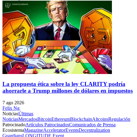
La propuesta ética sobre la ley CLARITY podría
ahorrarle a Trump millones de dólares en impuestos
7 ago 2026
Felix Ng
Noticias
Últimas
Noticias
Mercados
Bitcoin
Ethereum
Blockchain
Altcoins
Regulación
Patrocinado
Artículos Patrocinados
Comunicados de Prensa
Ecosistema
Magazine
Accelerator
Events
Decentralization
Guardians
LONGITUDE Event