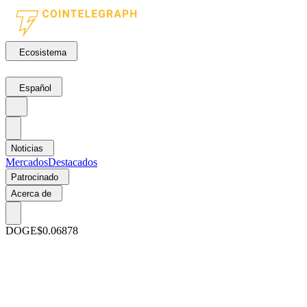
Ecosistema
Español
Noticias
Mercados
Destacados
Patrocinado
Acerca de
DOGE
$0.06878