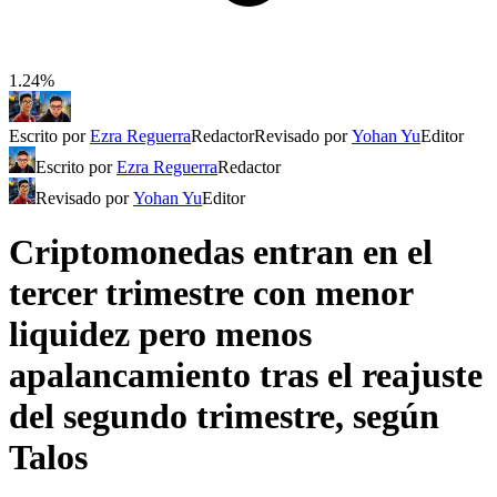
1.24%
Escrito por
Ezra Reguerra
Redactor
Revisado por
Yohan Yu
Editor
Escrito por
Ezra Reguerra
Redactor
Revisado por
Yohan Yu
Editor
Criptomonedas entran en el
tercer trimestre con menor
liquidez pero menos
apalancamiento tras el reajuste
del segundo trimestre, según
Talos