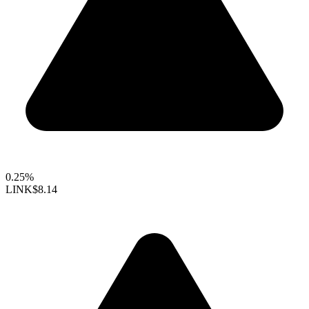
0.25%
LINK
$8.14