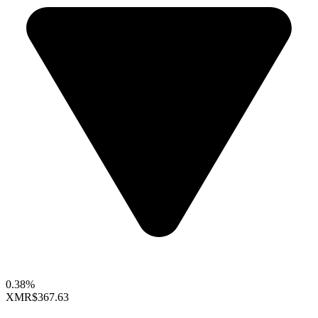
0.38%
XMR
$367.63