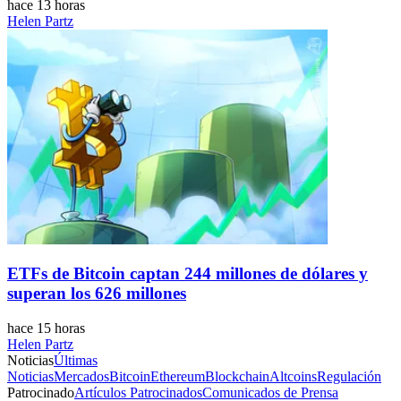
hace 13 horas
Helen Partz
ETFs de Bitcoin captan 244 millones de dólares y
superan los 626 millones
hace 15 horas
Helen Partz
Noticias
Últimas
Noticias
Mercados
Bitcoin
Ethereum
Blockchain
Altcoins
Regulación
Patrocinado
Artículos Patrocinados
Comunicados de Prensa