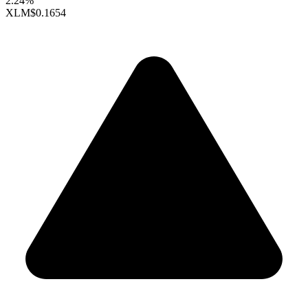
2.24%
XLM
$0.1654