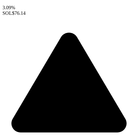
3.09%
SOL
$76.14