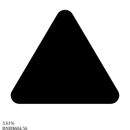
3.61%
BNB
$604.56