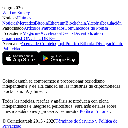
6 ago 2026
William Suberg
Noticias
Últimas
Noticias
Mercados
Bitcoin
Ethereum
Blockchain
Altcoins
Regulación
Patrocinado
Artículos Patrocinados
Comunicados de Prensa
Ecosistema
Magazine
Accelerator
Events
Decentralization
Guardians
LONGITUDE Event
Acerca de
Acerca de Cointelegraph
Política Editorial
Divulgación de
Publicidad
Cointelegraph se compromete a proporcionar periodismo
independiente y de alta calidad en las industrias de criptomonedas,
blockchain, IA y fintech.
Todas las noticias, reseñas y análisis se producen con plena
independencia e integridad periodística. Para más detalles sobre
nuestros estándares y procesos, lea nuestra
Política Editorial
.
© Cointelegraph 2013 - 2026
Términos de Servicio y Política de
Privacidad