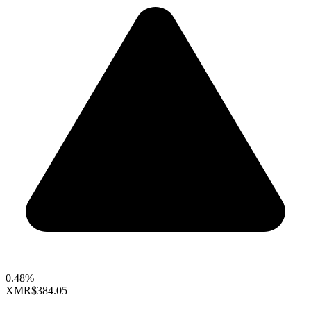
0.48%
XMR
$384.05