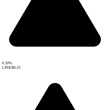
0.50%
LINK
$8.33