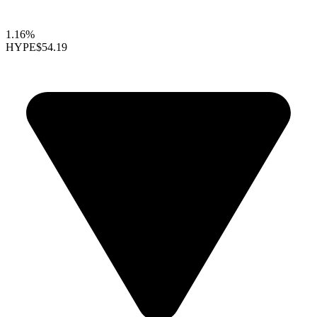
1.16%
HYPE
$54.19