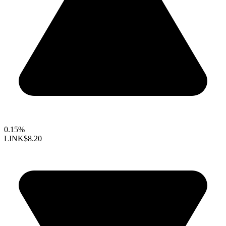
0.15%
LINK
$8.20