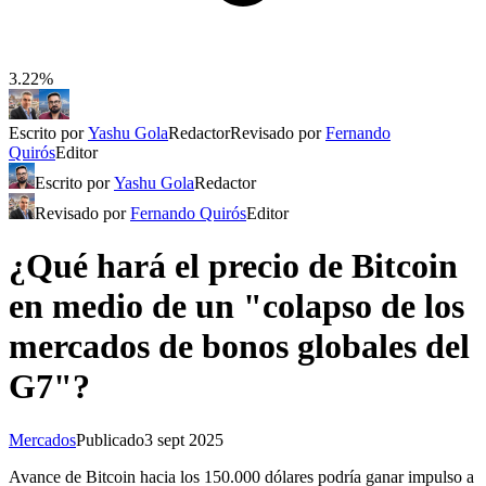
3.22%
Escrito por
Yashu Gola
Redactor
Revisado por
Fernando
Quirós
Editor
Escrito por
Yashu Gola
Redactor
Revisado por
Fernando Quirós
Editor
¿Qué hará el precio de Bitcoin
en medio de un "colapso de los
mercados de bonos globales del
G7"?
Mercados
Publicado
3 sept 2025
Avance de Bitcoin hacia los 150.000 dólares podría ganar impulso a