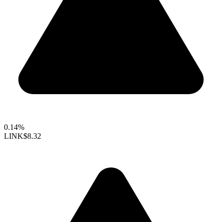
0.14%
LINK
$8.32