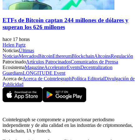
ETFs de Bitcoin captan 244 millones de dólares y
superan los 626 millones
hace 17 horas
Helen Partz
Noticias
Últimas
Noticias
Mercados
Bitcoin
Ethereum
Blockchain
Altcoins
Regulación
Patrocinado
Artículos Patrocinados
Comunicados de Prensa
Ecosistema
Magazine
Accelerator
Events
Decentralization
Guardians
LONGITUDE Event
Acerca de
Acerca de Cointelegraph
Política Editorial
Divulgación de
Publicidad
Cointelegraph se compromete a proporcionar periodismo
independiente y de alta calidad en las industrias de criptomonedas,
blockchain, IA y fintech.