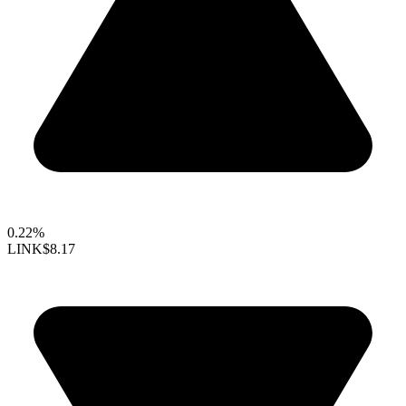
0.22%
LINK
$8.17