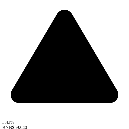
3.43%
BNB
$592.40