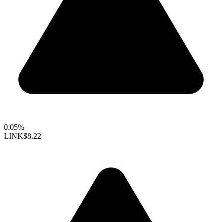
0.05%
LINK
$8.22