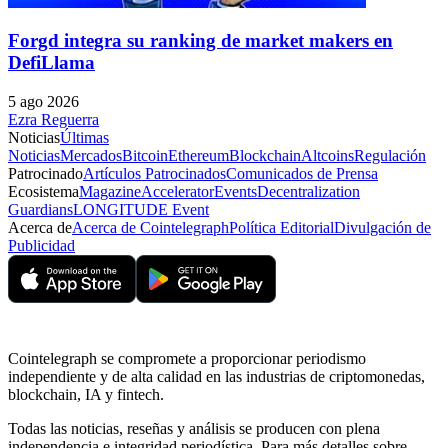
Forgd integra su ranking de market makers en
DefiLlama
5 ago 2026
Ezra Reguerra
Noticias
Últimas
Noticias
Mercados
Bitcoin
Ethereum
Blockchain
Altcoins
Regulación
Patrocinado
Artículos Patrocinados
Comunicados de Prensa
Ecosistema
Magazine
Accelerator
Events
Decentralization
Guardians
LONGITUDE Event
Acerca de
Acerca de Cointelegraph
Política Editorial
Divulgación de
Publicidad
Cointelegraph se compromete a proporcionar periodismo
independiente y de alta calidad en las industrias de criptomonedas,
blockchain, IA y fintech.
Todas las noticias, reseñas y análisis se producen con plena
independencia e integridad periodística. Para más detalles sobre