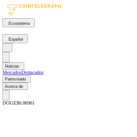
Ecosistema
Español
Noticias
Mercados
Destacados
Patrocinado
Acerca de
DOGE
$0.06961