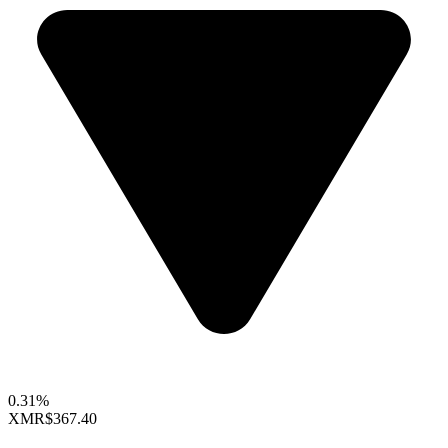
0.31%
XMR
$367.40