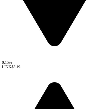
0.15%
LINK
$8.19