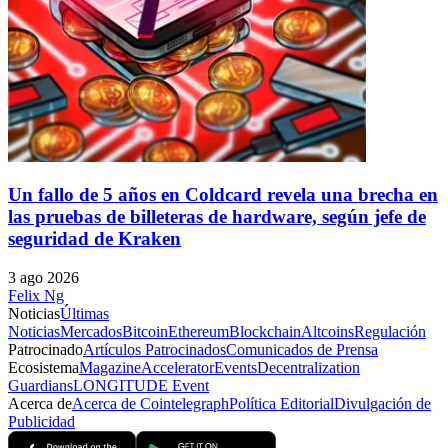
Un fallo de 5 años en Coldcard revela una brecha en
las pruebas de billeteras de hardware, según jefe de
seguridad de Kraken
3 ago 2026
Felix Ng
Noticias
Últimas
Noticias
Mercados
Bitcoin
Ethereum
Blockchain
Altcoins
Regulación
Patrocinado
Artículos Patrocinados
Comunicados de Prensa
Ecosistema
Magazine
Accelerator
Events
Decentralization
Guardians
LONGITUDE Event
Acerca de
Acerca de Cointelegraph
Política Editorial
Divulgación de
Publicidad