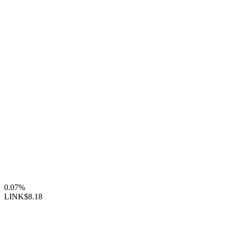
0.07%
LINK
$8.18