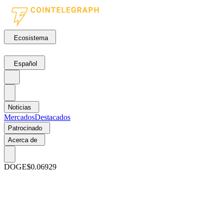
Ecosistema
Español
Noticias
Mercados
Destacados
Patrocinado
Acerca de
DOGE
$0.06929