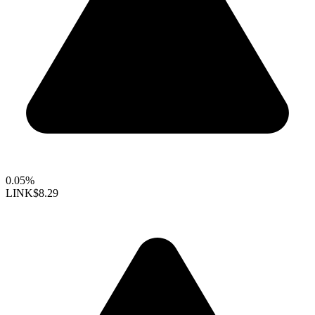
0.05%
LINK
$8.29