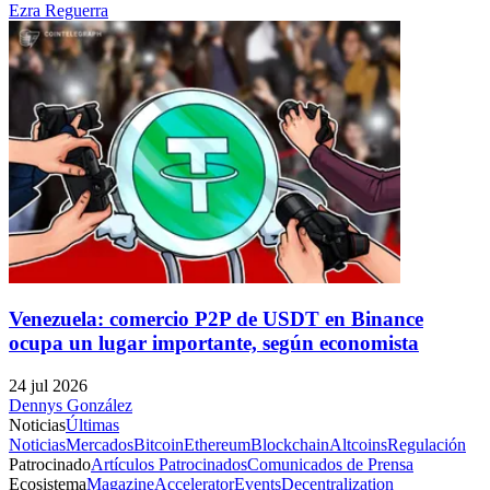
Ezra Reguerra
Venezuela: comercio P2P de USDT en Binance
ocupa un lugar importante, según economista
24 jul 2026
Dennys González
Noticias
Últimas
Noticias
Mercados
Bitcoin
Ethereum
Blockchain
Altcoins
Regulación
Patrocinado
Artículos Patrocinados
Comunicados de Prensa
Ecosistema
Magazine
Accelerator
Events
Decentralization