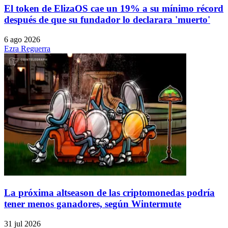
El token de ElizaOS cae un 19% a su mínimo récord
después de que su fundador lo declarara 'muerto'
6 ago 2026
Ezra Reguerra
La próxima altseason de las criptomonedas podría
tener menos ganadores, según Wintermute
31 jul 2026