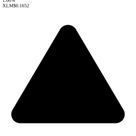
1.66%
XLM
$0.1652