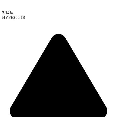
3.14%
HYPE
$55.18