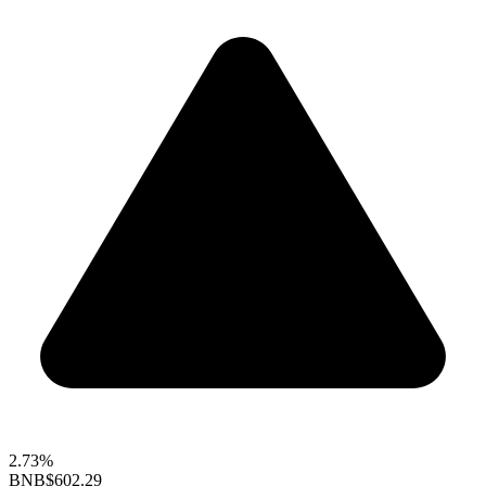
2.73%
BNB
$602.29