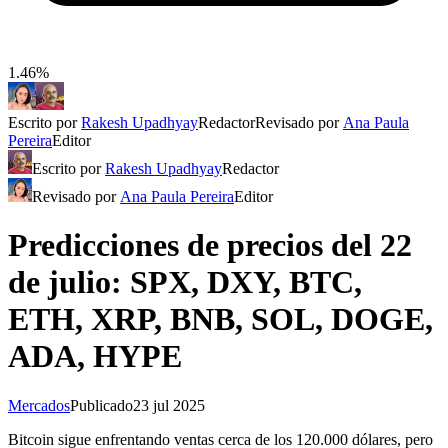
1.46%
Escrito por
Rakesh Upadhyay
Redactor
Revisado por
Ana Paula
Pereira
Editor
Escrito por
Rakesh Upadhyay
Redactor
Revisado por
Ana Paula Pereira
Editor
Predicciones de precios del 22
de julio: SPX, DXY, BTC,
ETH, XRP, BNB, SOL, DOGE,
ADA, HYPE
Mercados
Publicado
23 jul 2025
Bitcoin sigue enfrentando ventas cerca de los 120.000 dólares, pero