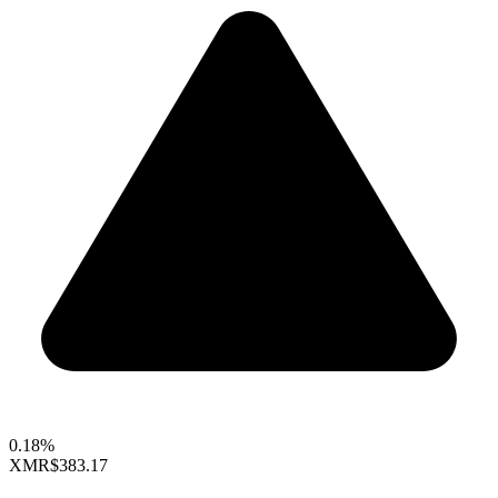
0.18%
XMR
$383.17