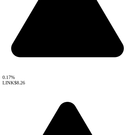
0.17%
LINK
$8.26