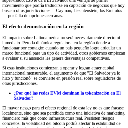
supervisado. Eso le da a El Salvador una ventaja de primer
movimiento que podría traducirse en captación de negocios que hoy
buscan otras jurisdicciones —Cayman, Liechtenstein, los Emiratos
— por falta de opciones cercanas.
El efecto demostración en la región
El impacto sobre Latinoamérica no será necesariamente directo ni
inmediato. Pero la dinámica regulatoria en la región tiende a
funcionar por contagio: cuando un país pequeño logra articular un
marco funcional para un tipo de actividad, otros gobiernos empiezan
a evaluar si su ausencia les genera desventajas competitivas.
Si esas instituciones comienzan a operar y logran atraer capital
internacional mensurable, el argumento de que "El Salvador ya lo
hizo y funcionó" se convierte en presión real sobre reguladores de
otras jurisdicciones.
¿Por qué las redes EVM dominan la tokenización en El
Salvador?
El mayor riesgo para el efecto regional de esta ley no es que fracase
localmente, sino que sea percibida como una iniciativa de marketing
financiero más que como infraestructura real. Persisten riesgos
concretos: la volatilidad del bitcoin podría afectar la estabilidad de