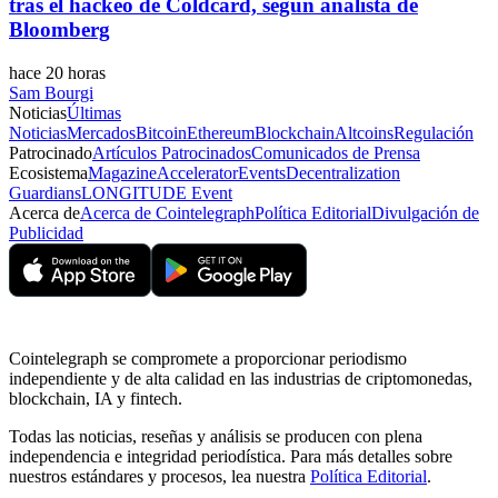
tras el hackeo de Coldcard, según analista de
Bloomberg
hace 20 horas
Sam Bourgi
Noticias
Últimas
Noticias
Mercados
Bitcoin
Ethereum
Blockchain
Altcoins
Regulación
Patrocinado
Artículos Patrocinados
Comunicados de Prensa
Ecosistema
Magazine
Accelerator
Events
Decentralization
Guardians
LONGITUDE Event
Acerca de
Acerca de Cointelegraph
Política Editorial
Divulgación de
Publicidad
Cointelegraph se compromete a proporcionar periodismo
independiente y de alta calidad en las industrias de criptomonedas,
blockchain, IA y fintech.
Todas las noticias, reseñas y análisis se producen con plena
independencia e integridad periodística. Para más detalles sobre
nuestros estándares y procesos, lea nuestra
Política Editorial
.