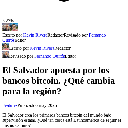
3.27%
Escrito por
Kevin Rivera
Redactor
Revisado por
Fernando
Quirós
Editor
Escrito por
Kevin Rivera
Redactor
Revisado por
Fernando Quirós
Editor
El Salvador apuesta por los
bancos bitcoin. ¿Qué cambia
para la región?
Features
Publicado
6 may 2026
El Salvador crea los primeros bancos bitcoin del mundo bajo
supervisión estatal. ¿Qué tan cerca está Latinoamérica de seguir el
mismo camino?