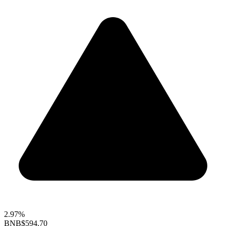
2.97%
BNB
$594.70