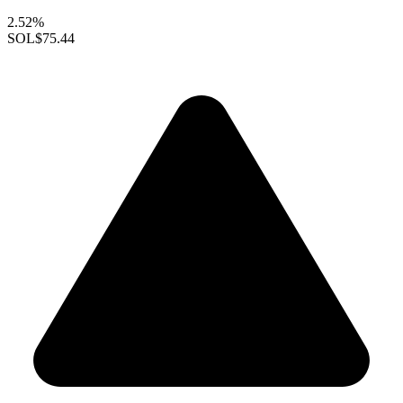
2.52%
SOL
$75.44