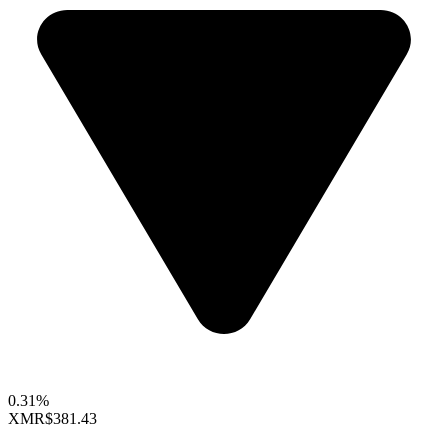
0.31%
XMR
$381.43