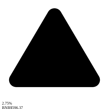
2.75%
BNB
$596.37