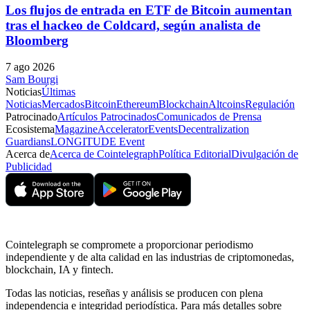
Los flujos de entrada en ETF de Bitcoin aumentan
tras el hackeo de Coldcard, según analista de
Bloomberg
7 ago 2026
Sam Bourgi
Noticias
Últimas
Noticias
Mercados
Bitcoin
Ethereum
Blockchain
Altcoins
Regulación
Patrocinado
Artículos Patrocinados
Comunicados de Prensa
Ecosistema
Magazine
Accelerator
Events
Decentralization
Guardians
LONGITUDE Event
Acerca de
Acerca de Cointelegraph
Política Editorial
Divulgación de
Publicidad
Cointelegraph se compromete a proporcionar periodismo
independiente y de alta calidad en las industrias de criptomonedas,
blockchain, IA y fintech.
Todas las noticias, reseñas y análisis se producen con plena
independencia e integridad periodística. Para más detalles sobre