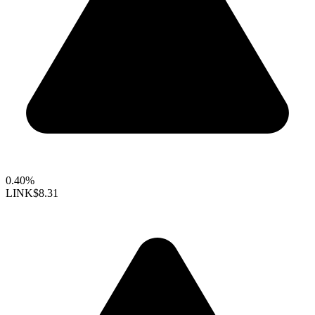
0.40%
LINK
$8.31