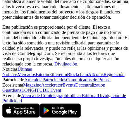
naturaleza altamente volátil del mercado de criptomonedas, se anima
a los inversores a evaluar cuidadosamente las fluctuaciones del
mercado, los fundamentos del proyecto y los riesgos financieros
potenciales antes de tomar cualquier decisión de operación.
Esta publicación es proporcionada por el cliente. El texto a
continuación es un comunicado de prensa de pago que no forma
parte del contenido editorial independiente de Cointelegraph.com. El
texto ha sido sometido a una revisión editorial para garantizar la
calidad y la relevancia, y puede no reflejar las opiniones y puntos de
vista de Cointelegraph.com. Se recomienda a los lectores que
realicen su propia investigación antes de tomar cualquier acción
relacionada con la empresa.
Divulgación
.
Noticias
Últimas
Noticias
Mercados
Bitcoin
Ethereum
Blockchain
Altcoins
Regulación
Patrocinado
Artículos Patrocinados
Comunicados de Prensa
Ecosistema
Magazine
Accelerator
Events
Decentralization
Guardians
LONGITUDE Event
Acerca de
Acerca de Cointelegraph
Política Editorial
Divulgación de
Publicidad