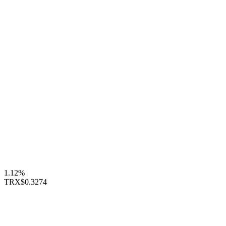
1.12%
TRX
$0.3274