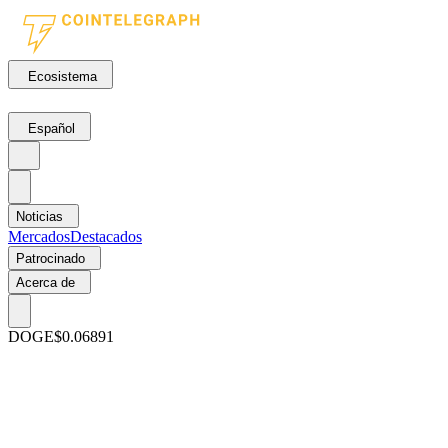
Ecosistema
Español
Noticias
Mercados
Destacados
Patrocinado
Acerca de
DOGE
$0.06891