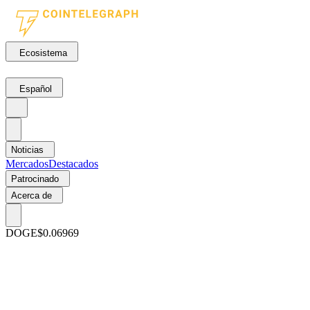
Ecosistema
Español
Noticias
Mercados
Destacados
Patrocinado
Acerca de
DOGE
$0.06969