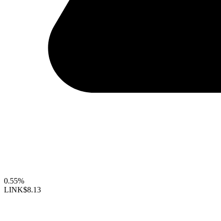
0.55%
LINK
$8.13