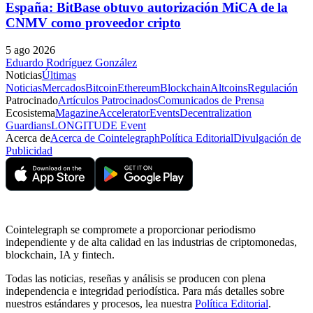
España: BitBase obtuvo autorización MiCA de la
CNMV como proveedor cripto
5 ago 2026
Eduardo Rodríguez González
Noticias
Últimas
Noticias
Mercados
Bitcoin
Ethereum
Blockchain
Altcoins
Regulación
Patrocinado
Artículos Patrocinados
Comunicados de Prensa
Ecosistema
Magazine
Accelerator
Events
Decentralization
Guardians
LONGITUDE Event
Acerca de
Acerca de Cointelegraph
Política Editorial
Divulgación de
Publicidad
Cointelegraph se compromete a proporcionar periodismo
independiente y de alta calidad en las industrias de criptomonedas,
blockchain, IA y fintech.
Todas las noticias, reseñas y análisis se producen con plena
independencia e integridad periodística. Para más detalles sobre
nuestros estándares y procesos, lea nuestra
Política Editorial
.