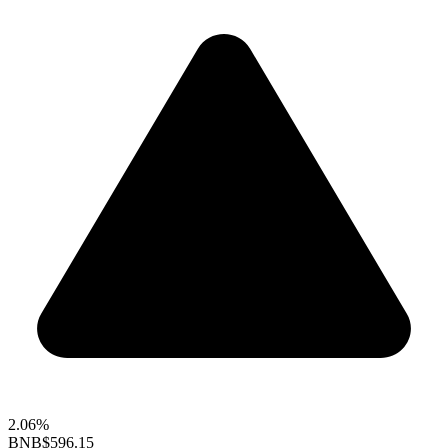
2.06%
BNB
$596.15