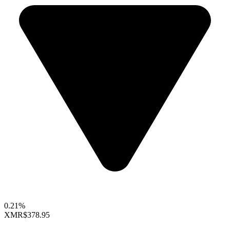
0.21%
XMR
$378.95