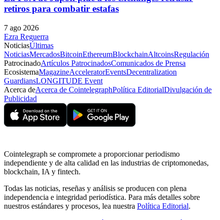
retiros para combatir estafas
7 ago 2026
Ezra Reguerra
Noticias
Últimas
Noticias
Mercados
Bitcoin
Ethereum
Blockchain
Altcoins
Regulación
Patrocinado
Artículos Patrocinados
Comunicados de Prensa
Ecosistema
Magazine
Accelerator
Events
Decentralization
Guardians
LONGITUDE Event
Acerca de
Acerca de Cointelegraph
Política Editorial
Divulgación de
Publicidad
Cointelegraph se compromete a proporcionar periodismo
independiente y de alta calidad en las industrias de criptomonedas,
blockchain, IA y fintech.
Todas las noticias, reseñas y análisis se producen con plena
independencia e integridad periodística. Para más detalles sobre
nuestros estándares y procesos, lea nuestra
Política Editorial
.