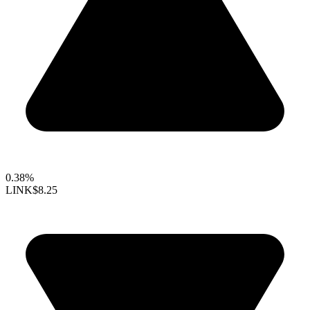
0.38%
LINK
$8.25