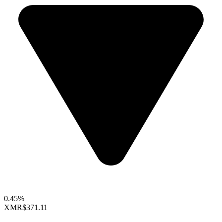
0.45%
XMR
$371.11