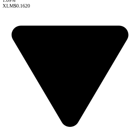
1.09%
XLM
$0.1620