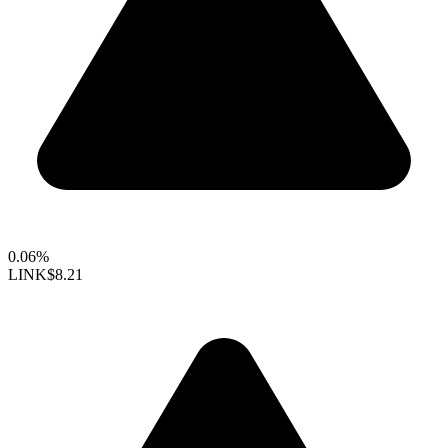
0.06%
LINK
$8.21