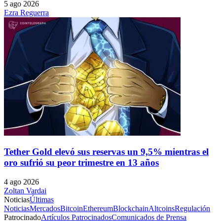
5 ago 2026
Ezra Reguerra
Tether Gold elevó sus reservas un 9,5% mientras el
oro sufrió su peor trimestre en 13 años
4 ago 2026
Zoltan Vardai
Noticias
Últimas
Noticias
Mercados
Bitcoin
Ethereum
Blockchain
Altcoins
Regulación
Patrocinado
Artículos Patrocinados
Comunicados de Prensa