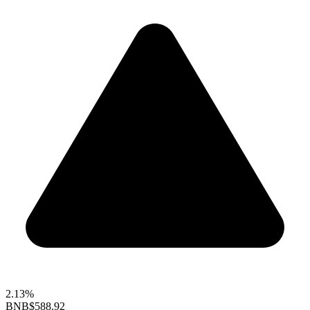
2.13%
BNB
$588.92