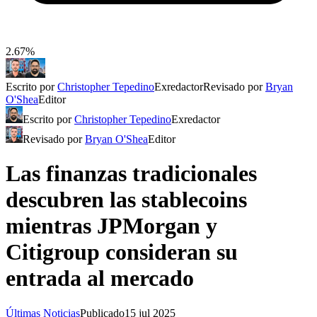
2.67%
Escrito por
Christopher Tepedino
Exredactor
Revisado por
Bryan
O'Shea
Editor
Escrito por
Christopher Tepedino
Exredactor
Revisado por
Bryan O'Shea
Editor
Las finanzas tradicionales
descubren las stablecoins
mientras JPMorgan y
Citigroup consideran su
entrada al mercado
Últimas Noticias
Publicado
15 jul 2025