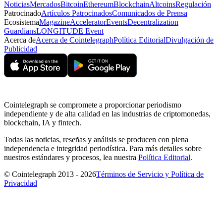
Noticias
Mercados
Bitcoin
Ethereum
Blockchain
Altcoins
Regulación
Patrocinado
Artículos Patrocinados
Comunicados de Prensa
Ecosistema
Magazine
Accelerator
Events
Decentralization
Guardians
LONGITUDE Event
Acerca de
Acerca de Cointelegraph
Política Editorial
Divulgación de
Publicidad
Cointelegraph se compromete a proporcionar periodismo
independiente y de alta calidad en las industrias de criptomonedas,
blockchain, IA y fintech.
Todas las noticias, reseñas y análisis se producen con plena
independencia e integridad periodística. Para más detalles sobre
nuestros estándares y procesos, lea nuestra
Política Editorial
.
© Cointelegraph 2013 - 2026
Términos de Servicio y Política de
Privacidad