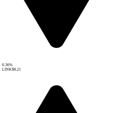
0.36%
LINK
$8.21