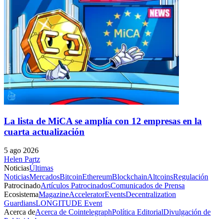
La lista de MiCA se amplía con 12 empresas en la
cuarta actualización
5 ago 2026
Helen Partz
Noticias
Últimas
Noticias
Mercados
Bitcoin
Ethereum
Blockchain
Altcoins
Regulación
Patrocinado
Artículos Patrocinados
Comunicados de Prensa
Ecosistema
Magazine
Accelerator
Events
Decentralization
Guardians
LONGITUDE Event
Acerca de
Acerca de Cointelegraph
Política Editorial
Divulgación de