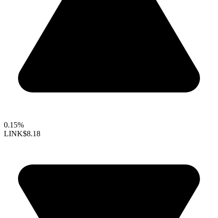
0.15%
LINK
$8.18