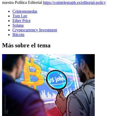
nuestra Política Editorial
https://cointelegraph.es/editorial-policy
Criptomonedas
Tom Lee
Ether Price
Solana
Cryptocurrency Investment
Bitcoin
Más sobre el tema