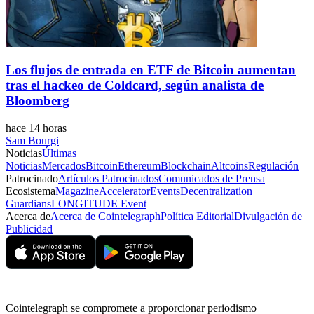
Los flujos de entrada en ETF de Bitcoin aumentan
tras el hackeo de Coldcard, según analista de
Bloomberg
hace 14 horas
Sam Bourgi
Noticias
Últimas
Noticias
Mercados
Bitcoin
Ethereum
Blockchain
Altcoins
Regulación
Patrocinado
Artículos Patrocinados
Comunicados de Prensa
Ecosistema
Magazine
Accelerator
Events
Decentralization
Guardians
LONGITUDE Event
Acerca de
Acerca de Cointelegraph
Política Editorial
Divulgación de
Publicidad
Cointelegraph se compromete a proporcionar periodismo