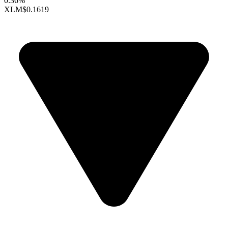
0.36%
XLM
$0.1619