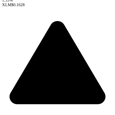
1.55%
XLM
$0.1628