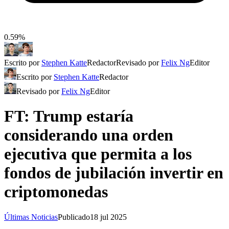
0.59%
Escrito por
Stephen Katte
Redactor
Revisado por
Felix Ng
Editor
Escrito por
Stephen Katte
Redactor
Revisado por
Felix Ng
Editor
FT: Trump estaría
considerando una orden
ejecutiva que permita a los
fondos de jubilación invertir en
criptomonedas
Últimas Noticias
Publicado
18 jul 2025