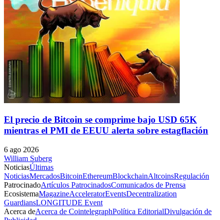
El precio de Bitcoin se comprime bajo USD 65K
mientras el PMI de EEUU alerta sobre estagflación
6 ago 2026
William Suberg
Noticias
Últimas
Noticias
Mercados
Bitcoin
Ethereum
Blockchain
Altcoins
Regulación
Patrocinado
Artículos Patrocinados
Comunicados de Prensa
Ecosistema
Magazine
Accelerator
Events
Decentralization
Guardians
LONGITUDE Event
Acerca de
Acerca de Cointelegraph
Política Editorial
Divulgación de