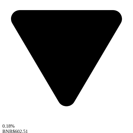
0.18%
BNB
$602.51