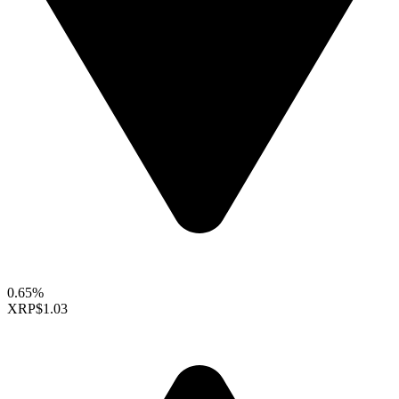
0.65%
XRP
$1.03