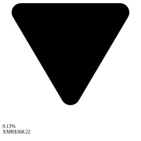
0.13%
XMR
$368.22