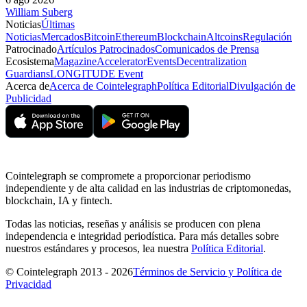
William Suberg
Noticias
Últimas
Noticias
Mercados
Bitcoin
Ethereum
Blockchain
Altcoins
Regulación
Patrocinado
Artículos Patrocinados
Comunicados de Prensa
Ecosistema
Magazine
Accelerator
Events
Decentralization
Guardians
LONGITUDE Event
Acerca de
Acerca de Cointelegraph
Política Editorial
Divulgación de
Publicidad
Cointelegraph se compromete a proporcionar periodismo
independiente y de alta calidad en las industrias de criptomonedas,
blockchain, IA y fintech.
Todas las noticias, reseñas y análisis se producen con plena
independencia e integridad periodística. Para más detalles sobre
nuestros estándares y procesos, lea nuestra
Política Editorial
.
© Cointelegraph 2013 - 2026
Términos de Servicio y Política de
Privacidad