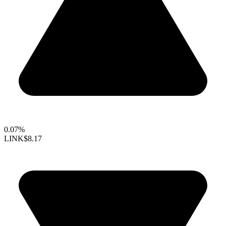
0.07%
LINK
$8.17