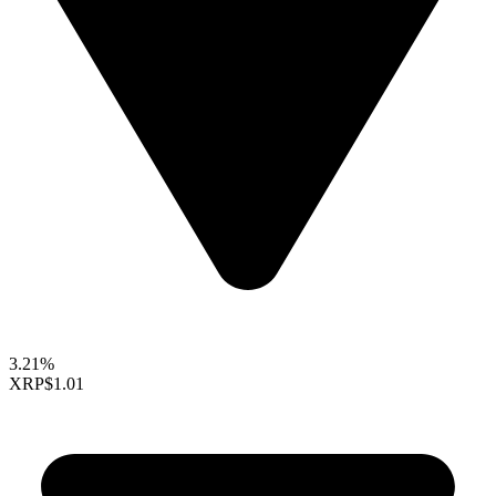
3.21%
XRP
$1.01