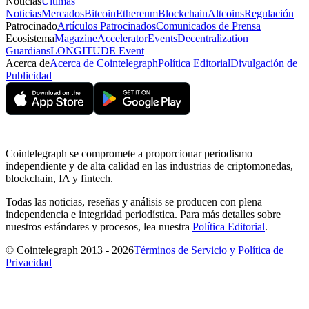
Noticias
Últimas
Noticias
Mercados
Bitcoin
Ethereum
Blockchain
Altcoins
Regulación
Patrocinado
Artículos Patrocinados
Comunicados de Prensa
Ecosistema
Magazine
Accelerator
Events
Decentralization
Guardians
LONGITUDE Event
Acerca de
Acerca de Cointelegraph
Política Editorial
Divulgación de
Publicidad
Cointelegraph se compromete a proporcionar periodismo
independiente y de alta calidad en las industrias de criptomonedas,
blockchain, IA y fintech.
Todas las noticias, reseñas y análisis se producen con plena
independencia e integridad periodística. Para más detalles sobre
nuestros estándares y procesos, lea nuestra
Política Editorial
.
© Cointelegraph 2013 - 2026
Términos de Servicio y Política de
Privacidad