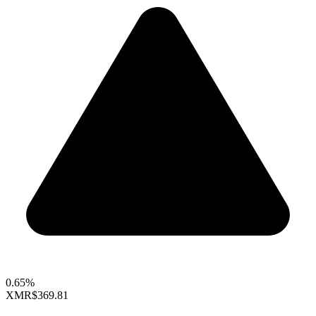
0.65%
XMR
$369.81