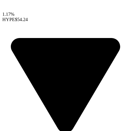
1.17%
HYPE
$54.24