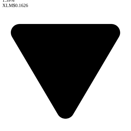
1.39%
XLM
$0.1626