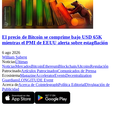
El precio de Bitcoin se comprime bajo USD 65K
mientras el PMI de EEUU alerta sobre estagflación
6 ago 2026
William Suberg
Noticias
Últimas
Noticias
Mercados
Bitcoin
Ethereum
Blockchain
Altcoins
Regulación
Patrocinado
Artículos Patrocinados
Comunicados de Prensa
Ecosistema
Magazine
Accelerator
Events
Decentralization
Guardians
LONGITUDE Event
Acerca de
Acerca de Cointelegraph
Política Editorial
Divulgación de
Publicidad