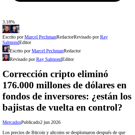
3.18%
Escrito por
Marcel Pechman
Redactor
Revisado por
Ray
Salmond
Editor
Escrito por
Marcel Pechman
Redactor
Revisado por
Ray Salmond
Editor
Corrección cripto eliminó
176.000 millones de dólares en
fondos de inversores: ¿están los
bajistas de vuelta en control?
Mercados
Publicado
2 jun 2026
Los precios de Bitcoin y altcoins se desplomaron después de que