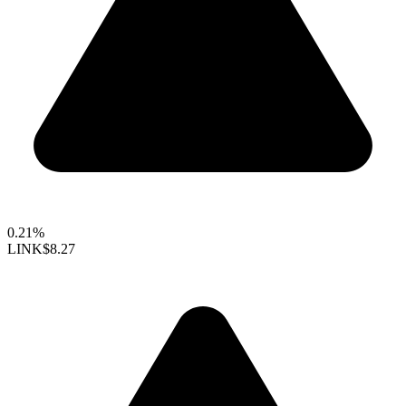
0.21%
LINK
$8.27