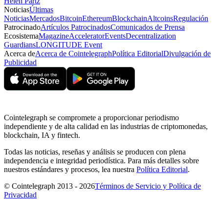
Helen Partz
Noticias
Últimas
Noticias
Mercados
Bitcoin
Ethereum
Blockchain
Altcoins
Regulación
Patrocinado
Artículos Patrocinados
Comunicados de Prensa
Ecosistema
Magazine
Accelerator
Events
Decentralization
Guardians
LONGITUDE Event
Acerca de
Acerca de Cointelegraph
Política Editorial
Divulgación de
Publicidad
Cointelegraph se compromete a proporcionar periodismo
independiente y de alta calidad en las industrias de criptomonedas,
blockchain, IA y fintech.
Todas las noticias, reseñas y análisis se producen con plena
independencia e integridad periodística. Para más detalles sobre
nuestros estándares y procesos, lea nuestra
Política Editorial
.
© Cointelegraph 2013 - 2026
Términos de Servicio y Política de
Privacidad