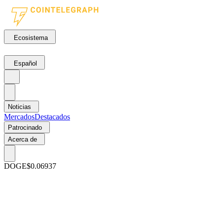
Ecosistema
Español
Noticias
Mercados
Destacados
Patrocinado
Acerca de
DOGE
$0.06937