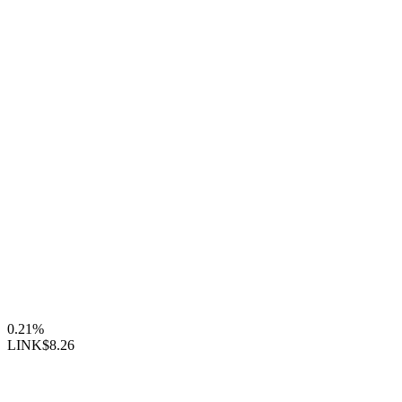
0.21%
LINK
$8.26