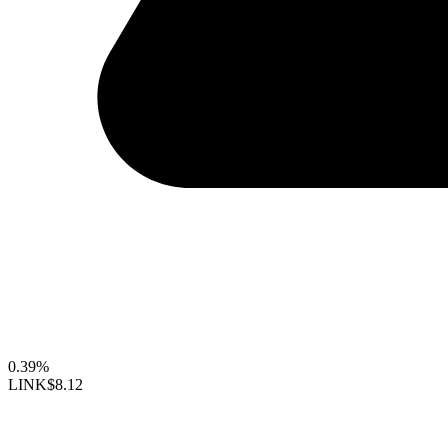
0.39%
LINK
$8.12