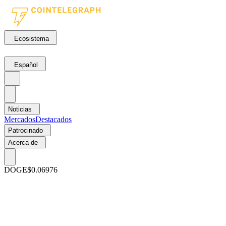
Ecosistema
Español
Noticias
Mercados
Destacados
Patrocinado
Acerca de
DOGE
$0.06976