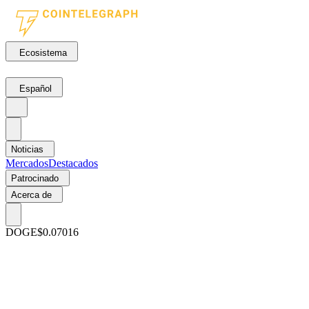
Ecosistema
Español
Noticias
Mercados
Destacados
Patrocinado
Acerca de
DOGE
$0.07016