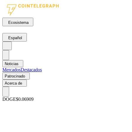
Ecosistema
Español
Noticias
Mercados
Destacados
Patrocinado
Acerca de
DOGE
$0.06909