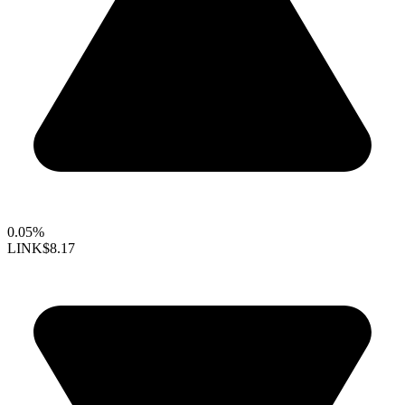
0.05%
LINK
$8.17