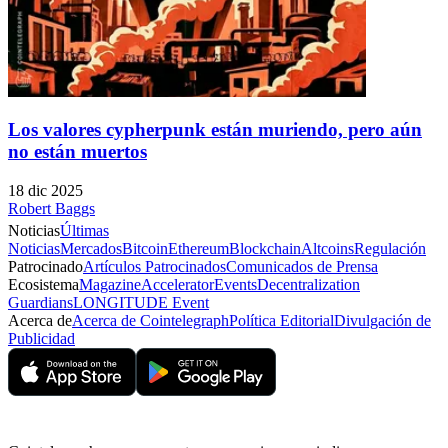
Los valores cypherpunk están muriendo, pero aún
no están muertos
18 dic 2025
Robert Baggs
Noticias
Últimas
Noticias
Mercados
Bitcoin
Ethereum
Blockchain
Altcoins
Regulación
Patrocinado
Artículos Patrocinados
Comunicados de Prensa
Ecosistema
Magazine
Accelerator
Events
Decentralization
Guardians
LONGITUDE Event
Acerca de
Acerca de Cointelegraph
Política Editorial
Divulgación de
Publicidad