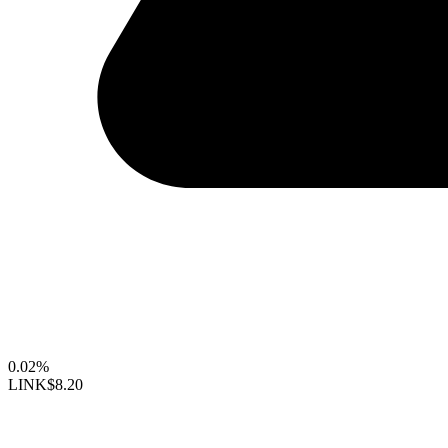
0.02%
LINK
$8.20