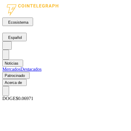
Ecosistema
Español
Noticias
Mercados
Destacados
Patrocinado
Acerca de
DOGE
$0.06971