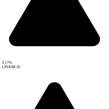
0.17%
LINK
$8.26