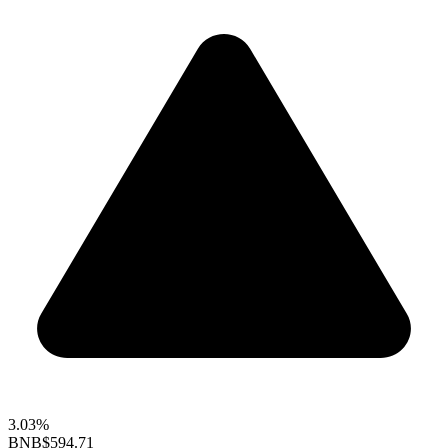
3.03%
BNB
$594.71