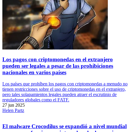
Los pagos con criptomonedas en el extranjero
pueden ser legales a pesar de las prohibiciones
nacionales en varios países
Los países que prohíben los pagos con criptomonedas a menudo no
tienen restricciones sobre el uso de criptomonedas en el extranjero,
pero tales solapamientos legales pueden atraer el escrutinio de
reguladores globales como el FATF.
27 jun 2025
Helen Partz
El malware Crocodilus se expandió a nivel mundial