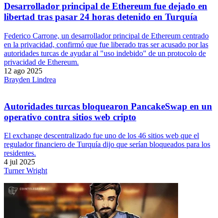
Desarrollador principal de Ethereum fue dejado en
libertad tras pasar 24 horas detenido en Turquía
Federico Carrone, un desarrollador principal de Ethereum centrado
en la privacidad, confirmó que fue liberado tras ser acusado por las
autoridades turcas de ayudar al "uso indebido" de un protocolo de
privacidad de Ethereum.
12 ago 2025
Brayden Lindrea
Autoridades turcas bloquearon PancakeSwap en un
operativo contra sitios web cripto
El exchange descentralizado fue uno de los 46 sitios web que el
regulador financiero de Turquía dijo que serían bloqueados para los
residentes.
4 jul 2025
Turner Wright