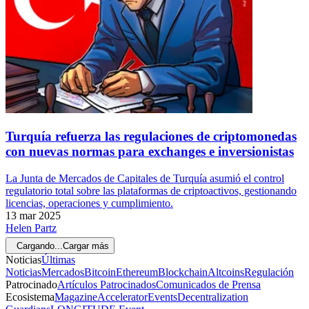
Turquía refuerza las regulaciones de criptomonedas
con nuevas normas para exchanges e inversionistas
La Junta de Mercados de Capitales de Turquía asumió el control
regulatorio total sobre las plataformas de criptoactivos, gestionando
licencias, operaciones y cumplimiento.
13 mar 2025
Helen Partz
Cargando...
Cargar más
Noticias
Últimas
Noticias
Mercados
Bitcoin
Ethereum
Blockchain
Altcoins
Regulación
Patrocinado
Artículos Patrocinados
Comunicados de Prensa
Ecosistema
Magazine
Accelerator
Events
Decentralization