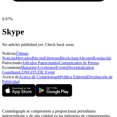
0.97%
Skype
No articles published yet. Check back soon.
Noticias
Últimas
Noticias
Mercados
Bitcoin
Ethereum
Blockchain
Altcoins
Regulación
Patrocinado
Artículos Patrocinados
Comunicados de Prensa
Ecosistema
Magazine
Accelerator
Events
Decentralization
Guardians
LONGITUDE Event
Acerca de
Acerca de Cointelegraph
Política Editorial
Divulgación de
Publicidad
Cointelegraph se compromete a proporcionar periodismo
independiente y de alta calidad en las industrias de criptomonedas,