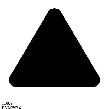
1.38%
BNB
$592.41