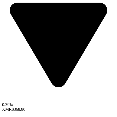
0.39%
XMR
$368.80