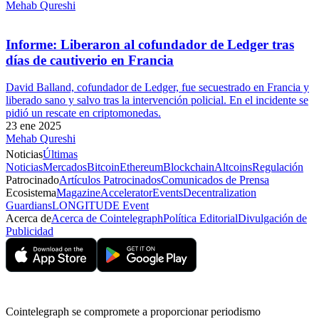
Mehab Qureshi
Informe: Liberaron al cofundador de Ledger tras
días de cautiverio en Francia
David Balland, cofundador de Ledger, fue secuestrado en Francia y
liberado sano y salvo tras la intervención policial. En el incidente se
pidió un rescate en criptomonedas.
23 ene 2025
Mehab Qureshi
Noticias
Últimas
Noticias
Mercados
Bitcoin
Ethereum
Blockchain
Altcoins
Regulación
Patrocinado
Artículos Patrocinados
Comunicados de Prensa
Ecosistema
Magazine
Accelerator
Events
Decentralization
Guardians
LONGITUDE Event
Acerca de
Acerca de Cointelegraph
Política Editorial
Divulgación de
Publicidad
Cointelegraph se compromete a proporcionar periodismo