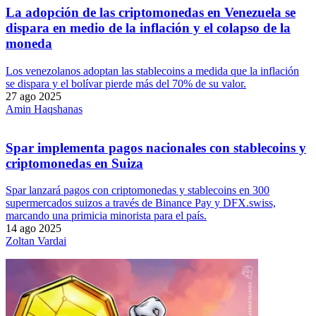
La adopción de las criptomonedas en Venezuela se
dispara en medio de la inflación y el colapso de la
moneda
Los venezolanos adoptan las stablecoins a medida que la inflación
se dispara y el bolívar pierde más del 70% de su valor.
27 ago 2025
Amin Haqshanas
Spar implementa pagos nacionales con stablecoins y
criptomonedas en Suiza
Spar lanzará pagos con criptomonedas y stablecoins en 300
supermercados suizos a través de Binance Pay y DFX.swiss,
marcando una primicia minorista para el país.
14 ago 2025
Zoltan Vardai