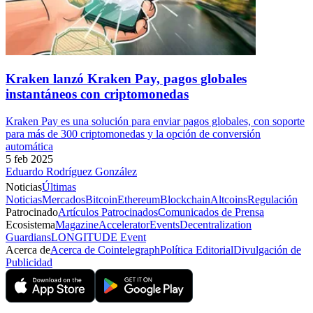
Kraken lanzó Kraken Pay, pagos globales
instantáneos con criptomonedas
Kraken Pay es una solución para enviar pagos globales, con soporte
para más de 300 criptomonedas y la opción de conversión
automática
5 feb 2025
Eduardo Rodríguez González
Noticias
Últimas
Noticias
Mercados
Bitcoin
Ethereum
Blockchain
Altcoins
Regulación
Patrocinado
Artículos Patrocinados
Comunicados de Prensa
Ecosistema
Magazine
Accelerator
Events
Decentralization
Guardians
LONGITUDE Event
Acerca de
Acerca de Cointelegraph
Política Editorial
Divulgación de
Publicidad