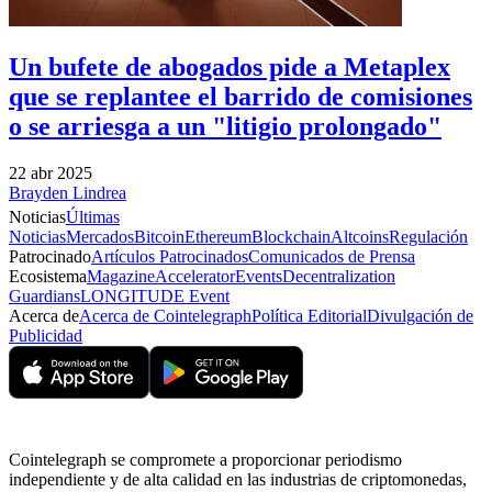
Un bufete de abogados pide a Metaplex
que se replantee el barrido de comisiones
o se arriesga a un "litigio prolongado"
22 abr 2025
Brayden Lindrea
Noticias
Últimas
Noticias
Mercados
Bitcoin
Ethereum
Blockchain
Altcoins
Regulación
Patrocinado
Artículos Patrocinados
Comunicados de Prensa
Ecosistema
Magazine
Accelerator
Events
Decentralization
Guardians
LONGITUDE Event
Acerca de
Acerca de Cointelegraph
Política Editorial
Divulgación de
Publicidad
Cointelegraph se compromete a proporcionar periodismo
independiente y de alta calidad en las industrias de criptomonedas,