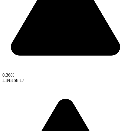
0.36%
LINK
$8.17