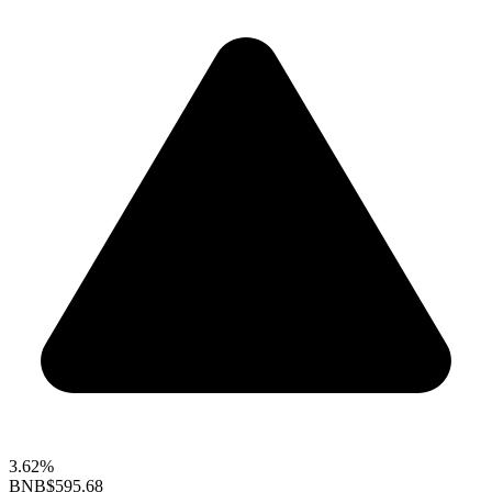
3.62%
BNB
$595.68