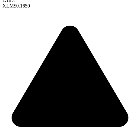
1.18%
XLM
$0.1650