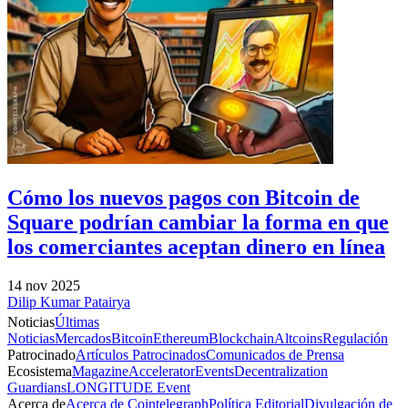
Cómo los nuevos pagos con Bitcoin de
Square podrían cambiar la forma en que
los comerciantes aceptan dinero en línea
14 nov 2025
Dilip Kumar Patairya
Noticias
Últimas
Noticias
Mercados
Bitcoin
Ethereum
Blockchain
Altcoins
Regulación
Patrocinado
Artículos Patrocinados
Comunicados de Prensa
Ecosistema
Magazine
Accelerator
Events
Decentralization
Guardians
LONGITUDE Event
Acerca de
Acerca de Cointelegraph
Política Editorial
Divulgación de