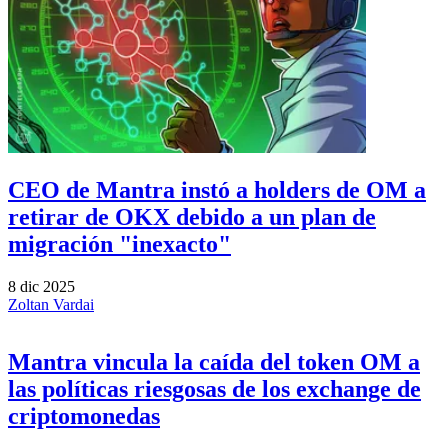
CEO de Mantra instó a holders de OM a
retirar de OKX debido a un plan de
migración "inexacto"
8 dic 2025
Zoltan Vardai
Mantra vincula la caída del token OM a
las políticas riesgosas de los exchange de
criptomonedas