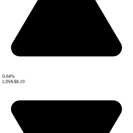
0.04%
LINK
$8.19