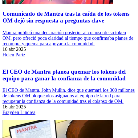
Comunicado de Mantra tras la caída de los tokens
OM dejó sin respuesta a preguntas clave
Mantra publicó una declaración posterior al colapso de su token
OM, pero ofreció poca claridad al tiempo que confirmaba planes de
recompra y quema para apoyar a la comunidad.
16 abr 2025
Helen Partz
El CEO de Mantra planea quemar los tokens del
equipo para ganar la confianza de la comunidad
El CEO de Mantra, John Mullin, dice que quemará los 300 millones
de tokens OM bloqueados asignados al equipo de la red para
recuperar la confianza de la comunidad tras el colapso de OM.
16 abr 2025
Brayden Lindrea