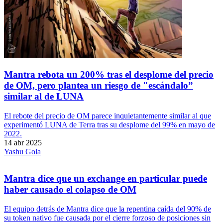
Mantra rebota un 200% tras el desplome del precio
de OM, pero plantea un riesgo de "escándalo”
similar al de LUNA
El rebote del precio de OM parece inquietantemente similar al que
experimentó LUNA de Terra tras su desplome del 99% en mayo de
2022.
14 abr 2025
Yashu Gola
Mantra dice que un exchange en particular puede
haber causado el colapso de OM
El equipo detrás de Mantra dice que la repentina caída del 90% de
su token nativo fue causada por el cierre forzoso de posiciones sin