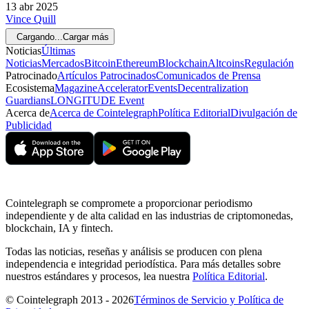
13 abr 2025
Vince Quill
Cargando...
Cargar más
Noticias
Últimas
Noticias
Mercados
Bitcoin
Ethereum
Blockchain
Altcoins
Regulación
Patrocinado
Artículos Patrocinados
Comunicados de Prensa
Ecosistema
Magazine
Accelerator
Events
Decentralization
Guardians
LONGITUDE Event
Acerca de
Acerca de Cointelegraph
Política Editorial
Divulgación de
Publicidad
Cointelegraph se compromete a proporcionar periodismo
independiente y de alta calidad en las industrias de criptomonedas,
blockchain, IA y fintech.
Todas las noticias, reseñas y análisis se producen con plena
independencia e integridad periodística. Para más detalles sobre
nuestros estándares y procesos, lea nuestra
Política Editorial
.
© Cointelegraph 2013 - 2026
Términos de Servicio y Política de