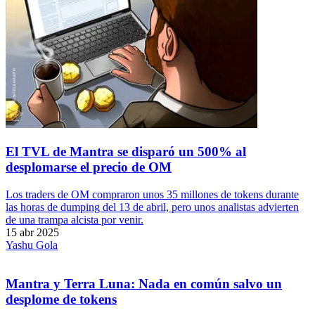
El TVL de Mantra se disparó un 500% al
desplomarse el precio de OM
Los traders de OM compraron unos 35 millones de tokens durante
las horas de dumping del 13 de abril, pero unos analistas advierten
de una trampa alcista por venir.
15 abr 2025
Yashu Gola
Mantra y Terra Luna: Nada en común salvo un
desplome de tokens