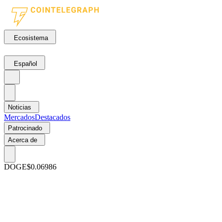
Ecosistema
Español
Noticias
Mercados
Destacados
Patrocinado
Acerca de
DOGE
$0.06986