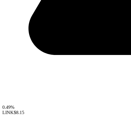
0.49%
LINK
$8.15