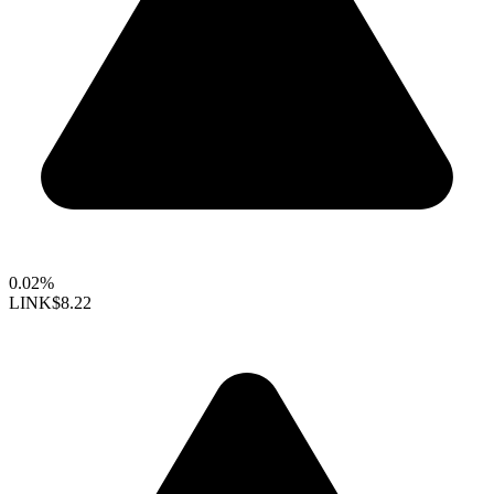
0.02%
LINK
$8.22