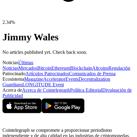
2.34%
Jimmy Wales
No articles published yet. Check back soon.
Noticias
Últimas
Noticias
Mercados
Bitcoin
Ethereum
Blockchain
Altcoins
Regulación
Patrocinado
Artículos Patrocinados
Comunicados de Prensa
Ecosistema
Magazine
Accelerator
Events
Decentralization
Guardians
LONGITUDE Event
Acerca de
Acerca de Cointelegraph
Política Editorial
Divulgación de
Publicidad
Cointelegraph se compromete a proporcionar periodismo
independiente y de alta calidad en las industrias de criptomonedas,