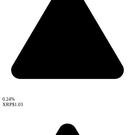
0.24%
XRP
$1.03