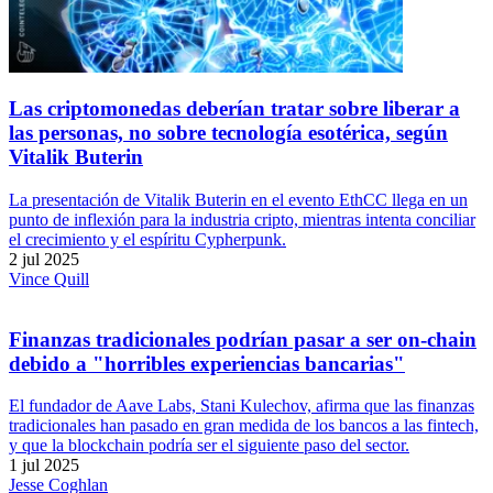
Las criptomonedas deberían tratar sobre liberar a
las personas, no sobre tecnología esotérica, según
Vitalik Buterin
La presentación de Vitalik Buterin en el evento EthCC llega en un
punto de inflexión para la industria cripto, mientras intenta conciliar
el crecimiento y el espíritu Cypherpunk.
2 jul 2025
Vince Quill
Finanzas tradicionales podrían pasar a ser on-chain
debido a "horribles experiencias bancarias"
El fundador de Aave Labs, Stani Kulechov, afirma que las finanzas
tradicionales han pasado en gran medida de los bancos a las fintech,
y que la blockchain podría ser el siguiente paso del sector.
1 jul 2025
Jesse Coghlan