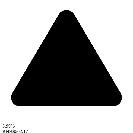
3.99%
BNB
$602.17