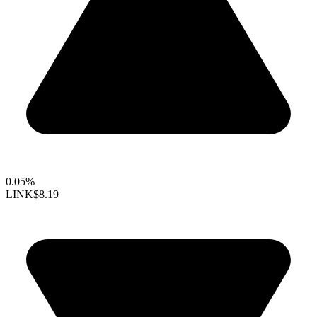
0.05%
LINK
$8.19