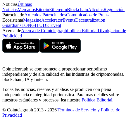
Noticias
Últimas
Noticias
Mercados
Bitcoin
Ethereum
Blockchain
Altcoins
Regulación
Patrocinado
Artículos Patrocinados
Comunicados de Prensa
Ecosistema
Magazine
Accelerator
Events
Decentralization
Guardians
LONGITUDE Event
Acerca de
Acerca de Cointelegraph
Política Editorial
Divulgación de
Publicidad
Cointelegraph se compromete a proporcionar periodismo
independiente y de alta calidad en las industrias de criptomonedas,
blockchain, IA y fintech.
Todas las noticias, reseñas y análisis se producen con plena
independencia e integridad periodística. Para más detalles sobre
nuestros estándares y procesos, lea nuestra
Política Editorial
.
© Cointelegraph 2013 - 2026
Términos de Servicio y Política de
Privacidad