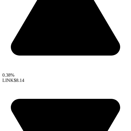
0.38%
LINK
$8.14