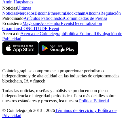
Amin Haqshanas
Noticias
Últimas
Noticias
Mercados
Bitcoin
Ethereum
Blockchain
Altcoins
Regulación
Patrocinado
Artículos Patrocinados
Comunicados de Prensa
Ecosistema
Magazine
Accelerator
Events
Decentralization
Guardians
LONGITUDE Event
Acerca de
Acerca de Cointelegraph
Política Editorial
Divulgación de
Publicidad
Cointelegraph se compromete a proporcionar periodismo
independiente y de alta calidad en las industrias de criptomonedas,
blockchain, IA y fintech.
Todas las noticias, reseñas y análisis se producen con plena
independencia e integridad periodística. Para más detalles sobre
nuestros estándares y procesos, lea nuestra
Política Editorial
.
© Cointelegraph 2013 - 2026
Términos de Servicio y Política de
Privacidad