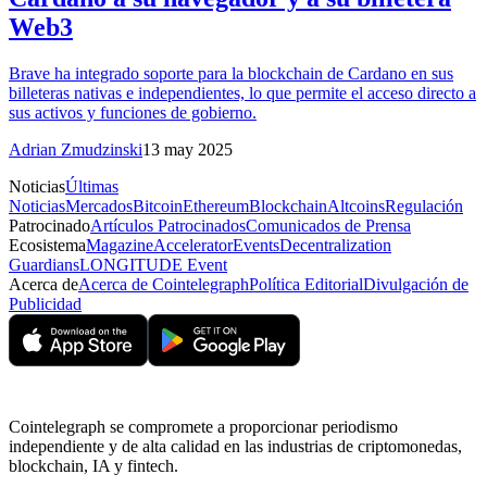
Web3
Brave ha integrado soporte para la blockchain de Cardano en sus
billeteras nativas e independientes, lo que permite el acceso directo a
sus activos y funciones de gobierno.
Adrian Zmudzinski
13 may 2025
Noticias
Últimas
Noticias
Mercados
Bitcoin
Ethereum
Blockchain
Altcoins
Regulación
Patrocinado
Artículos Patrocinados
Comunicados de Prensa
Ecosistema
Magazine
Accelerator
Events
Decentralization
Guardians
LONGITUDE Event
Acerca de
Acerca de Cointelegraph
Política Editorial
Divulgación de
Publicidad
Cointelegraph se compromete a proporcionar periodismo
independiente y de alta calidad en las industrias de criptomonedas,
blockchain, IA y fintech.