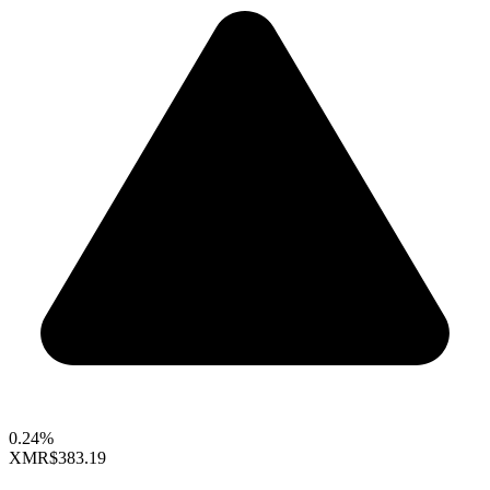
0.24%
XMR
$383.19